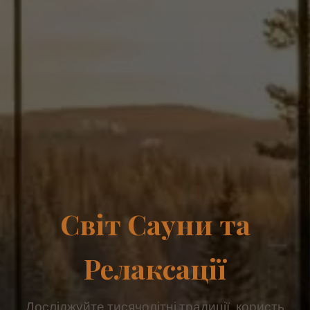
Світ Сауни та
Релаксації
Досліджуйте тисячолітні традиції, користь