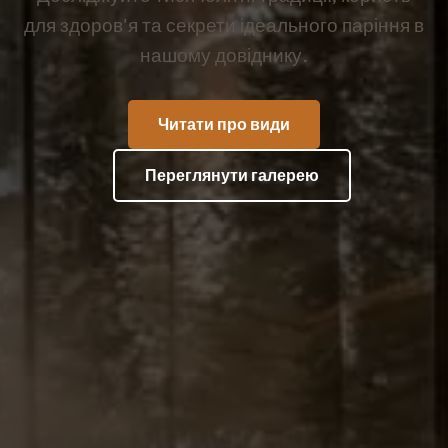
для здоров'я та секрети ідеального паріння в
нашому довіднику.
Читати про види
Переглянути галерею