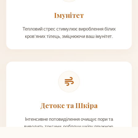
Імунітет
Тепловий стрес стимулює вироблення білих
кров'яних тілець, зміцнюючи ваш імунітет.
Детокс та Шкіра
Інтенсивне потовиділення очищує пори та
виводить токсини, роблячи шкіру пружною.