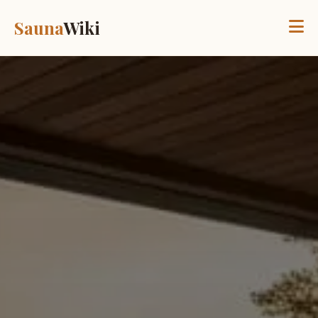
Sauna
Wiki
Історія
Види саун
Здоров'я
Етикет
Галерея
Блог
Будівництво
Контакти